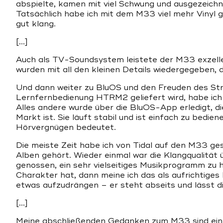
abspielte, kamen mit viel Schwung und ausgezeichn
Tatsächlich habe ich mit dem M33 viel mehr Vinyl ges
gut klang.
[…]
Auch als TV-Soundsystem leistete der M33 exzelle
wurden mit all den kleinen Details wiedergegeben, d
Und dann weiter zu BluOS und den Freuden des St
Lernfernbedienung HTRM2 geliefert wird, habe ich 
Alles andere wurde über die BluOS-App erledigt, d
Markt ist. Sie läuft stabil und ist einfach zu bedi
Hörvergnügen bedeutet.
Die meiste Zeit habe ich von Tidal auf den M33 g
Alben gehört. Wieder einmal war die Klangqualität 
genossen, ein sehr vielseitiges Musikprogramm zu 
Charakter hat, dann meine ich das als aufrichtige
etwas aufzudrängen – er steht abseits und lässt d
[…]
Meine abschließenden Gedanken zum M33 sind einf