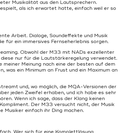
eter Musikalität aus den Lautsprechern.
pielt, als ich erwartet hatte, einfach weil er so
nte Arbeit. Dialoge, Soundeffekte und Musik
ie für ein immersives Fernseherlebnis sorgen.
reaming. Obwohl der M33 mit NADs exzellenter
diese nur für die Lautstärkeregelung verwendet.
ie meiner Meinung nach eine der besten auf dem
enen, was ein Minimum an Frust und ein Maximum an
estreamt und, wo möglich, die MQA-Versionen der
über jeden Zweifel erhaben, und ich habe es sehr
hören. Wenn ich sage, dass der Klang keinen
s Kompliment. Der M33 versucht nicht, der Musik
ie Musiker einfach ihr Ding machen.
ach. Wer sich für eine Komplettlösung