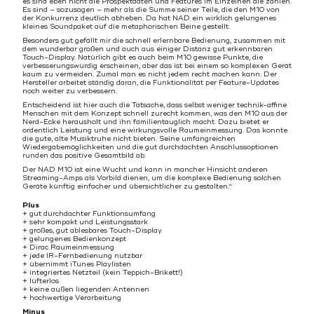
es sind eben nicht die Prospektdaten und Features im Einzelnen die zählen.
Es sind – sozusagen – mehr als die Summe seiner Teile, die den M10 von
der Konkurrenz deutlich abheben. Da hat NAD ein wirklich gelungenes
kleines Soundpaket auf die metaphorischen Beine gestellt.
Besonders gut gefällt mir die schnell erlernbare Bedienung, zusammen mit
dem wunderbar großen und auch aus einiger Distanz gut erkennbaren
Touch-Display. Natürlich gibt es auch beim M10 gewisse Punkte, die
verbesserungswürdig erscheinen, aber das ist bei einem so komplexen Gerät
kaum zu vermeiden. Zumal man es nicht jedem recht machen kann. Der
Hersteller arbeitet ständig daran, die Funktionalität per Feature-Updates
noch weiter zu verbessern.
Entscheidend ist hier auch die Tatsache, dass selbst weniger technik-affine
Menschen mit dem Konzept schnell zurecht kommen, was den M10 aus der
Nerd-Ecke herausholt und ihn familientauglich macht. Dazu bietet er
ordentlich Leistung und eine wirkungsvolle Raumeinmessung. Das konnte
die gute, alte Musiktruhe nicht bieten. Seine umfangreichen
Wiedergabemöglichkeiten und die gut durchdachten Anschlussoptionen
runden das positive Gesamtbild ab.
Der NAD M10 ist eine Wucht und kann in mancher Hinsicht anderen
Streaming-Amps als Vorbild dienen, um die komplexe Bedienung solchen
Geräte künftig einfacher und übersichtlicher zu gestalten.“
Plus
+ gut durchdachter Funktionsumfang
+ sehr kompakt und Leistungsstark
+ großes, gut ablesbares Touch-Display
+ gelungenes Bedienkonzept
+ Dirac Raumeinmessung
+ jede IR-Fernbedienung nutzbar
+ übernimmt iTunes Playlisten
+ integriertes Netzteil (kein Teppich-Brikett!)
+ lüfterlos
+ keine außen liegenden Antennen
+ hochwertige Verarbeitung
Minus