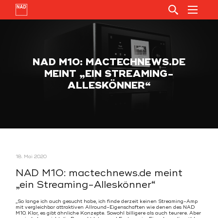
NAD M10: MACTECHNEWS.DE
MEINT „EIN STREAMING-
ALLESKÖNNER“
18. Mai 2020
NAD M10: mactechnews.de meint
„ein Streaming-Alleskönner“
„So lange ich auch gesucht habe, ich finde derzeit keinen Streaming-Amp
mit vergleichbar attraktiven Allround-Eigenschaften wie denen des NAD
M10. Klar, es gibt ähnliche Konzepte. Sowohl billigere als auch teurere. Aber