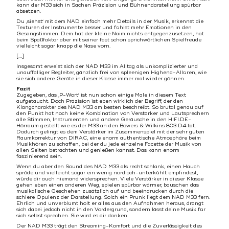
kann der M33 sich in Sachen Präzision und Bühnendarstellung spürbar
absetzen.
Du ‚siehst‘ mit dem NAD einfach mehr Details in der Musik, erkennst die
Texturen der Instrumente besser und fühlst mehr Emotionen in den
Gesangstimmen. Dem hat der kleine Naim nichts entgegenzusetzen, hat
beim Spaßfaktor aber mit seiner fast schon sprichwörtlichen Spielfreude
vielleicht sogar knapp die Nase vorn.
[…]
Insgesamt erweist sich der NAD M33 im Alltag als unkomplizierter und
unauffälliger Begleiter, gänzlich frei von spleenigen Highend-Allüren, wie
sie sich andere Geräte in dieser Klasse immer mal wieder gönnen.
Fazit
Zugegeben, das ‚P-Wort‘ ist nun schon einige Male in diesem Text
aufgetaucht. Doch Präzision ist eben wirklich der Begriff, der den
Klangcharakter des NAD M33 am besten beschreibt. So brutal genau auf
den Punkt hat noch keine Kombination von Verstärker und Lautsprechern
alle Stimmen, Instrumenten und andere Geräusche in den HIFI.DE-
Hörraum gestellt wie es der M33 an den Bowers & Wilkins 803 D4 tat.
Dadurch gelingt es dem Verstärker im Zusammenspiel mit der sehr guten
Raumkorrektur von DIRAC, eine enorm authentische Atmosphäre beim
Musikhören zu schaffen, bei der du jede einzelne Facette der Musik von
allen Seiten betrachten und genießen kannst. Das kann enorm
faszinierend sein.
Wenn du aber den Sound des NAD M33 als recht schlank, einen Hauch
spröde und vielleicht sogar ein wenig nordisch-unterkühlt empfindest,
würde dir auch niemand widersprechen. Viele Verstärker in dieser Klasse
gehen eben einen anderen Weg, spielen spürbar wärmer, bauschen das
musikalische Geschehen zusätzlich auf und beeindrucken durch die
schiere Opulenz der Darstellung. Solch ein Prunk liegt dem NAD M33 fern.
Ehrlich und unverblümt holt er alles aus den Aufnahmen heraus, drängt
sich dabei jedoch nicht in den Vordergrund, sondern lässt deine Musik für
sich selbst sprechen. Sie wird es dir danken.
Der NAD M33 trägt den Streaming-Komfort und die Zuverlässigkeit des