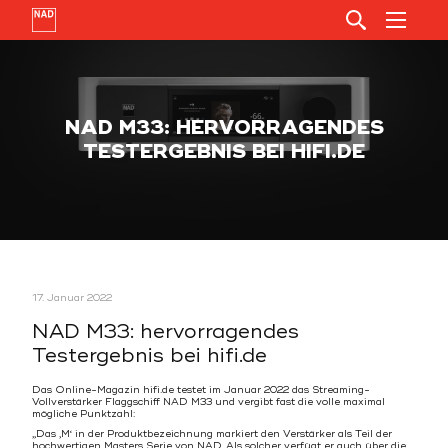
NAD M33: HERVORRAGENDES
TESTERGEBNIS BEI HIFI.DE
17. Januar 2022
NAD M33: hervorragendes
Testergebnis bei hifi.de
Das Online-Magazin hifi.de testet im Januar 2022 das Streaming-
Vollverstärker Flaggschiff NAD M33 und vergibt fast die volle maximal
mögliche Punktzahl:
„Das ‚M‘ in der Produktbezeichnung markiert den Verstärker als Teil der
hochwertigen Masters Serie von NAD. Als solcher verfügt er auch über die