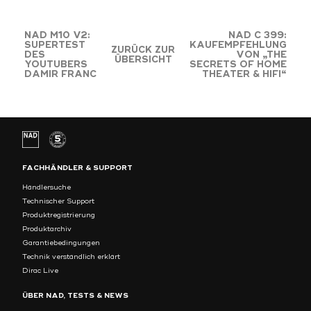
NAD M10 V2:
NAD C 399:
SUPERTEST
KAUFEMPFEHLUNG
ZURÜCK ZUR
DES
VON „THE
ÜBERSICHT
YOUTUBERS
SECRETS OF HOME
DAMIR FRANC
THEATER & HIFI“
FACHHÄNDLER & SUPPORT
Händlersuche
Technischer Support
Produktregistrierung
Produktarchiv
Garantiebedingungen
Technik verständlich erklärt
Dirac Live
ÜBER NAD, TESTS & NEWS