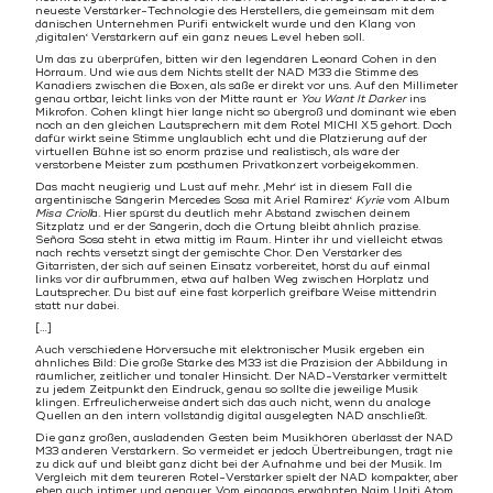
neueste Verstärker-Technologie des Herstellers, die gemeinsam mit dem
dänischen Unternehmen Purifi entwickelt wurde und den Klang von
‚digitalen‘ Verstärkern auf ein ganz neues Level heben soll.
Um das zu überprüfen, bitten wir den legendären Leonard Cohen in den
Hörraum. Und wie aus dem Nichts stellt der NAD M33 die Stimme des
Kanadiers zwischen die Boxen, als säße er direkt vor uns. Auf den Millimeter
genau ortbar, leicht links von der Mitte raunt er
You Want It Darker
ins
Mikrofon. Cohen klingt hier lange nicht so übergroß und dominant wie eben
noch an den gleichen Lautsprechern mit dem Rotel MICHI X5 gehört. Doch
dafür wirkt seine Stimme unglaublich echt und die Platzierung auf der
virtuellen Bühne ist so enorm präzise und realistisch, als wäre der
verstorbene Meister zum posthumen Privatkonzert vorbeigekommen.
Das macht neugierig und Lust auf mehr. ‚Mehr‘ ist in diesem Fall die
argentinische Sängerin Mercedes Sosa mit Ariel Ramirez‘
Kyrie
vom Album
Misa Crioll
a. Hier spürst du deutlich mehr Abstand zwischen deinem
Sitzplatz und er der Sängerin, doch die Ortung bleibt ähnlich präzise.
Señora Sosa steht in etwa mittig im Raum. Hinter ihr und vielleicht etwas
nach rechts versetzt singt der gemischte Chor. Den Verstärker des
Gitarristen, der sich auf seinen Einsatz vorbereitet, hörst du auf einmal
links vor dir aufbrummen, etwa auf halben Weg zwischen Hörplatz und
Lautsprecher. Du bist auf eine fast körperlich greifbare Weise mittendrin
statt nur dabei.
[…]
Auch verschiedene Hörversuche mit elektronischer Musik ergeben ein
ähnliches Bild: Die große Stärke des M33 ist die Präzision der Abbildung in
räumlicher, zeitlicher und tonaler Hinsicht. Der NAD-Verstärker vermittelt
zu jedem Zeitpunkt den Eindruck, genau so sollte die jeweilige Musik
klingen. Erfreulicherweise ändert sich das auch nicht, wenn du analoge
Quellen an den intern vollständig digital ausgelegten NAD anschließt.
Die ganz großen, ausladenden Gesten beim Musikhören überlässt der NAD
M33 anderen Verstärkern. So vermeidet er jedoch Übertreibungen, trägt nie
zu dick auf und bleibt ganz dicht bei der Aufnahme und bei der Musik. Im
Vergleich mit dem teureren Rotel-Verstärker spielt der NAD kompakter, aber
eben auch intimer und genauer. Vom eingangs erwähnten Naim Uniti Atom