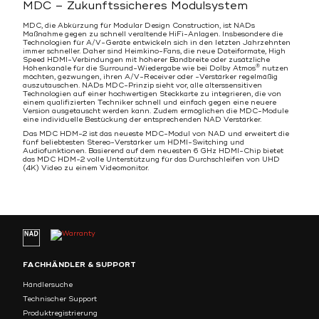
MDC – Zukunftssicheres Modulsystem
MDC, die Abkürzung für Modular Design Construction, ist NADs
Maßnahme gegen zu schnell veraltende HiFi-Anlagen. Insbesondere die
Technologien für A/V-Geräte entwickeln sich in den letzten Jahrzehnten
immer schneller. Daher sind Heimkino-Fans, die neue Dateiformate, High
Speed HDMI-Verbindungen mit höherer Bandbreite oder zusätzliche
®
Höhenkanäle für die Surround-Wiedergabe wie bei Dolby Atmos
nutzen
möchten, gezwungen, ihren A/V-Receiver oder -Verstärker regelmäßig
auszutauschen. NADs MDC-Prinzip sieht vor, alle alterssensitiven
Technologien auf einer hochwertigen Steckkarte zu integrieren, die von
einem qualifizierten Techniker schnell und einfach gegen eine neuere
Version ausgetauscht werden kann. Zudem ermöglichen die MDC-Module
eine individuelle Bestückung der entsprechenden NAD Verstärker.
Das MDC HDM-2 ist das neueste MDC-Modul von NAD und erweitert die
fünf beliebtesten Stereo-Verstärker um HDMI-Switching und
Audiofunktionen. Basierend auf dem neuesten 6 GHz HDMI-Chip bietet
das MDC HDM-2 volle Unterstützung für das Durchschleifen von UHD
(4K) Video zu einem Videomonitor.
FACHHÄNDLER & SUPPORT
Händlersuche
Technischer Support
Produktregistrierung