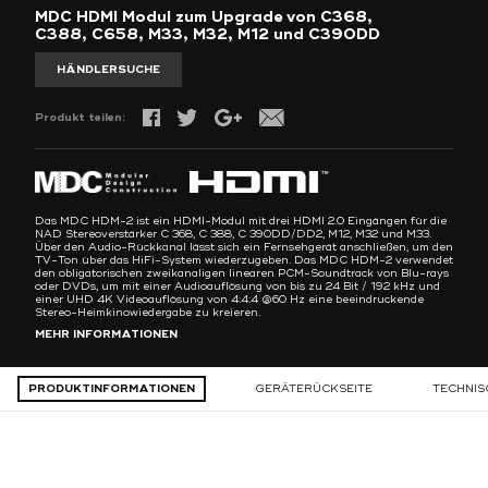
MDC HDMI Modul zum Upgrade von C368,
C388, C658, M33, M32, M12 und C390DD
HÄNDLERSUCHE
Produkt teilen:
Das MDC HDM-2 ist ein HDMI-Modul mit drei HDMI 2.0 Eingängen für die
NAD Stereoverstärker C 368, C 388, C 390DD/DD2, M12, M32 und M33.
Über den Audio-Rückkanal lässt sich ein Fernsehgerät anschließen, um den
TV-Ton über das HiFi-System wiederzugeben. Das MDC HDM-2 verwendet
den obligatorischen zweikanaligen linearen PCM-Soundtrack von Blu-rays
oder DVDs, um mit einer Audioauflösung von bis zu 24 Bit / 192 kHz und
einer UHD 4K Videoauflösung von 4:4:4 @60 Hz eine beeindruckende
Stereo-Heimkinowiedergabe zu kreieren.
MEHR INFORMATIONEN
PRODUKTINFORMATIONEN
GERÄTERÜCKSEITE
TECHNIS