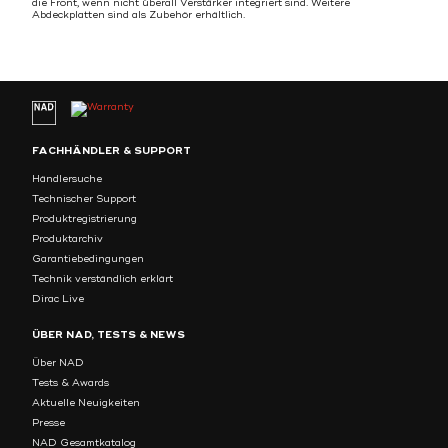
die Front, wenn nicht überall Verstärker integriert sind. Weitere
Abdeckplatten sind als Zubehör erhältlich.
FACHHÄNDLER & SUPPORT
Händlersuche
Technischer Support
Produktregistrierung
Produktarchiv
Garantiebedingungen
Technik verständlich erklärt
Dirac Live
ÜBER NAD, TESTS & NEWS
Über NAD
Tests & Awards
Aktuelle Neuigkeiten
Presse
NAD Gesamtkatalog