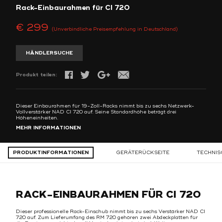
Rack-Einbaurahmen für CI 720
€ 299
(Unverbindliche Preisempfehlung in Deutschland)
HÄNDLERSUCHE
Produkt teilen:
Dieser Einbaurahmen für 19-Zoll-Racks nimmt bis zu sechs Netzwerk-
Vollverstärker NAD CI 720 auf. Seine Standardhöhe beträgt drei
Höheneinheiten.
MEHR INFORMATIONEN
PRODUKTINFORMATIONEN
GERÄTERÜCKSEITE
TECHNIS
RACK-EINBAURAHMEN FÜR CI 720
Dieser professionelle Rack-Einschub nimmt bis zu sechs Verstärker NAD CI
720 auf. Zum Lieferumfang des RM 720 gehören zwei Abdeckplatten für